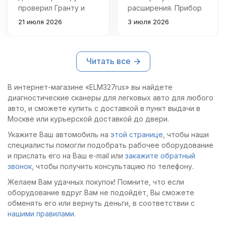
проверил Гранту и
расширения. Прибор
Газель - к ноутбуку на
серьёзный, функций
21 июля 2026
3 июля 2026
Windows подключился
очень много.
без танцев, ошибки
находит и стирает
Читать все
быстро, параметры в
реальном времени
показывает
В интернет-магазине «ELM327rus» вы найдете
нормально 👍
диагностические сканеры для легковых авто для любого
Трехметровый USB-
авто, и сможете купить с доставкой в пункт выдачи в
кабель реально
Москве или курьерской доставкой до двери.
удобный, ноут не
Укажите Ваш автомобиль на
этой странице
, чтобы наши
приходится держать
специалисты помогли подобрать рабочее оборудование
возле самой колодки,
и прислать его на Ваш e-mail или
закажите обратный
разъемы сидят
звонок
, чтобы получить консультацию по телефону.
плотно. Интерфейс
поначалу показался
Желаем Вам удачных покупок! Помните, что если
немного
оборудование вдруг Вам не подойдёт, Вы сможете
старомодным, но за
обменять его или вернуть деньги, в соответствии с
вечер разобрался. Из
нашими правилами
.
нюансов - для