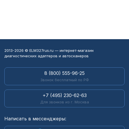
некоторых иномарок
и старых разъемов
придется отдельно
докупать модули или
переходники, лучше
учитывать это сразу.
2013-2026 © ELM327rus.ru — интернет-магазин
диагностических адаптеров и автосканеров
8 (800) 555-96-25
Звонок бесплатный по РФ
+7 (495) 230-62-63
Для звонков из г. Москва
Написать в мессенджеры: