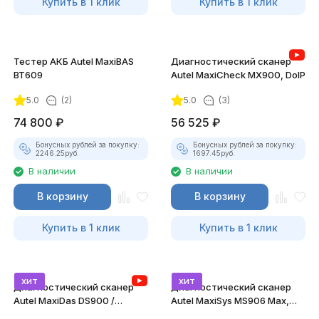
Купить в 1 клик
Купить в 1 клик
Тестер АКБ Autel MaxiBAS
Диагностический сканер
BT609
Autel MaxiCheck MX900, DoIP
5.0
(2)
5.0
(3)
74 800
₽
56 525
₽
Бонусных рублей за покупку:
Бонусных рублей за покупку:
2246.25
руб.
1697.45
руб.
В наличии
В наличии
В корзину
В корзину
Купить в 1 клик
Купить в 1 клик
хит
хит
Диагностический сканер
Диагностический сканер
Autel MaxiDas DS900 /
Autel MaxiSys MS906 Max,
DS900BT, DoIP
DoIP