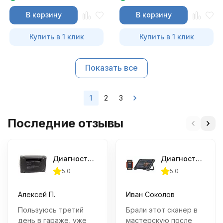
В корзину
В корзину
Купить в 1 клик
Купить в 1 клик
Показать все
1
2
3
Последние отзывы
Диагностический сканер АВТОАС-СКАН - Старт
Диагностический сканер THINKTOOL Expert 394, DoIP, CAN FD
5.0
5.0
Алексей П.
Иван Соколов
Пользуюсь третий
Брали этот сканер в
день в гараже, уже
мастерскую после