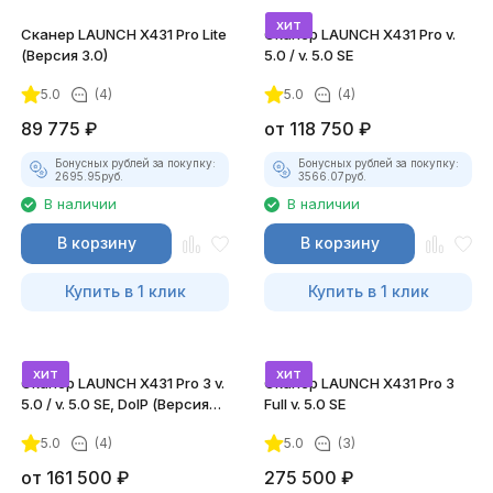
хит
Сканер LAUNCH X431 Pro Lite
Сканер LAUNCH X431 Pro v.
(Версия 3.0)
5.0 / v. 5.0 SE
5.0
(4)
5.0
(4)
89 775
₽
от
118 750
₽
Бонусных рублей за покупку:
Бонусных рублей за покупку:
2695.95
руб.
3566.07
руб.
В наличии
В наличии
В корзину
В корзину
Купить в 1 клик
Купить в 1 клик
хит
хит
Сканер LAUNCH X431 Pro 3 v.
Сканер LAUNCH X431 Pro 3
5.0 / v. 5.0 SE, DoIP (Версия
Full v. 5.0 SE
2022)
5.0
(4)
5.0
(3)
от
161 500
₽
275 500
₽