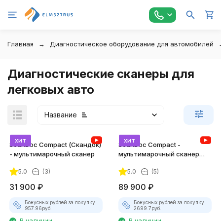
Главная
Диагностическое оборудование для автомобилей
Диагностические сканеры для
легковых авто
Название
хит
хит
ScanDoc Compact (Скандок)
ScanDoc Compact -
- мультимарочный сканер
мультимарочный сканер
(Полный)
5.0
(3)
5.0
(5)
31 900
₽
89 900
₽
Бонусных рублей за покупку:
Бонусных рублей за покупку:
957.96
руб.
2699.7
руб.
В наличии
В наличии