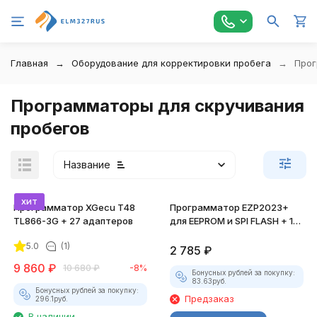
Главная
Оборудование для корректировки пробега
Прог
Программаторы для скручивания
пробегов
Название
хит
Программатор XGecu T48
Программатор EZP2023+
TL866-3G + 27 адаптеров
для EEPROM и SPI FLASH + 12
адаптеров
5.0
(1)
2 785
₽
9 860
₽
10 680
₽
-8%
Бонусных рублей за покупку:
83.63
руб.
Бонусных рублей за покупку:
Предзаказ
296.1
руб.
В наличии