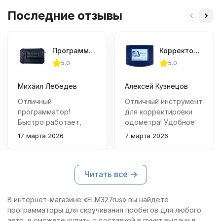
Последние отзывы
Программатор XGecu T48 TL866-3G + 22 адаптера
Корректор одометров Digiprog 3 (Полный комплект)
5.0
5.0
Михаил Лебедев
Алексей Кузнецов
Отличный
Отличный инструмент
программатор!
для корректировки
Быстро работает,
одометра! Удобное
поддержка
меню, качественный
17 марта 2026
7 марта 2026
множества
дисплей и большой
микросхем и удобная
набор адаптеров
прошивка. Удобно
делают работу
Читать все
подключать через
быстрой и
USB, никаких
комфортной.
дополнительных
Рекомендую всем,
В интернет-магазине «ELM327rus» вы найдете
кабелей не
кто профессионально
программаторы для скручивания пробегов для любого
требуется.
занимается ремонтом
авто, и сможете купить с доставкой в пункт выдачи в