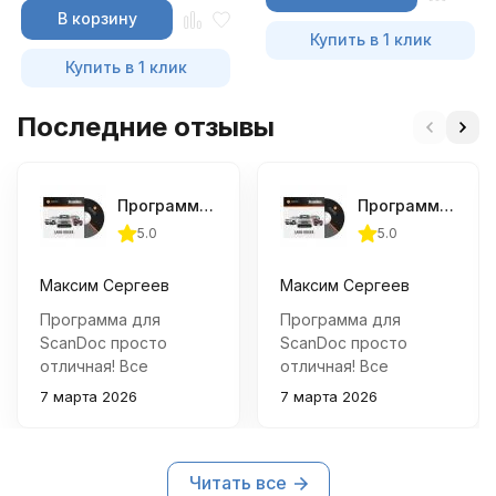
В корзину
Купить в 1 клик
Купить в 1 клик
Последние отзывы
Программа для сканера Скандок - LAND ROVER / JAGUAR
Программа для сканера Скандок - LAND ROVER / JAGUAR
5.0
5.0
Максим Сергеев
Максим Сергеев
Программа для
Программа для
ScanDoc просто
ScanDoc просто
отличная! Все
отличная! Все
заявленные функции
заявленные функции
7 марта 2026
7 марта 2026
работают как часы,
работают как часы,
интерфейс удобный и
интерфейс удобный и
понятный. С её
понятный. С её
Читать все
помощью быстро
помощью быстро