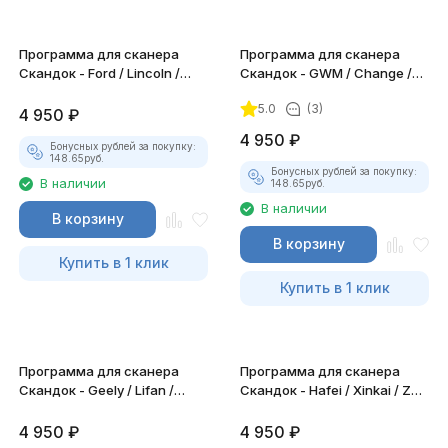
Программа для сканера
Программа для сканера
Скандок - Ford / Lincoln /
Скандок - GWM / Change /
Mazda
FDQD / Shuanghuan
5.0
(3)
4 950
₽
4 950
₽
Бонусных рублей за покупку:
148.65
руб.
Бонусных рублей за покупку:
В наличии
148.65
руб.
В наличии
В корзину
В корзину
Купить в 1 клик
Купить в 1 клик
Программа для сканера
Программа для сканера
Скандок - Geely / Lifan /
Скандок - Hafei / Xinkai / ZX /
Brilliance / WWILING
TATA / BYD
4 950
₽
4 950
₽