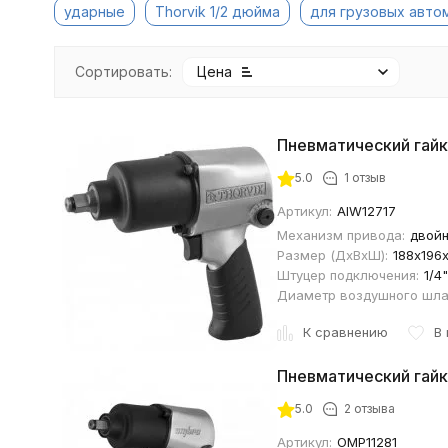
ударные
Thorvik 1/2 дюйма
для грузовых авто
Сортировать:
Цена
Пневматический гайк
5.0
1 отзыв
Артикул:
AIW12717
Механизм привода:
двойн
Размер (ДхВхШ):
188х196
Штуцер подключения:
1/4"
Диаметр воздушного шла
К сравнению
В
Пневматический гай
5.0
2 отзыва
Артикул:
OMP11281