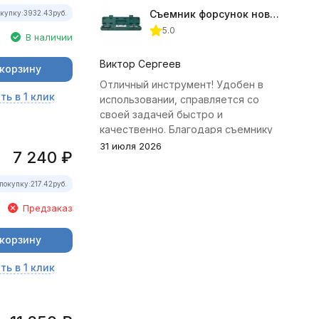
Съемник форсунок новых дизельных двигателей Jonnesway
окупку:
3932.43
руб.
5.0
В наличии
Виктор Сергеев
 корзину
Отличный инструмент! Удобен в
ть в 1 клик
использовании, справляется со
своей задачей быстро и
качественно. Благодаря съемнику
удалось избежать лишних хлопот с
31 июля 2026
7 240
₽
демонтажем головки блока
цилиндров.
покупку:
217.42
руб.
Предзаказ
 корзину
ть в 1 клик