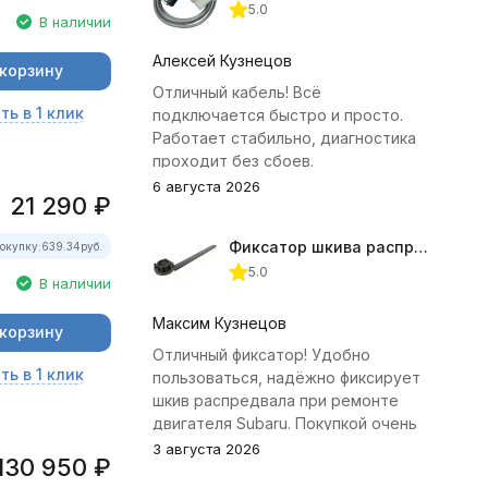
5.0
В наличии
Алексей Кузнецов
 корзину
Отличный кабель! Всё
ть в 1 клик
подключается быстро и просто.
Работает стабильно, диагностика
проходит без сбоев.
6 августа 2026
21 290
₽
Фиксатор шкива распредвала (Subaru) JTC-4409
окупку:
639.34
руб.
5.0
В наличии
Максим Кузнецов
 корзину
Отличный фиксатор! Удобно
ть в 1 клик
пользоваться, надёжно фиксирует
шкив распредвала при ремонте
двигателя Subaru. Покупкой очень
доволен.
3 августа 2026
130 950
₽