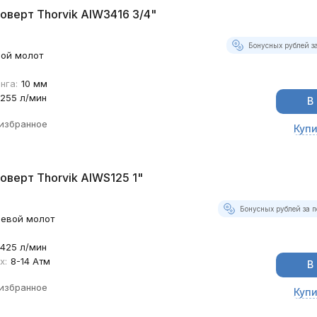
оверт Thorvik AIW3416 3/4"
Бонусных рублей за
ой молот
нга:
10 мм
255 л/мин
В
 избранное
Купи
оверт Thorvik AIWS125 1"
Бонусных рублей за п
севой молот
425 л/мин
х:
8-14 Атм
В
 избранное
Купи