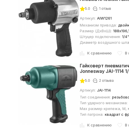
5.0
1 отзыв
Артикул:
AIW1261
Механизм привода:
двойн
Размер (ДхВхШ):
188х196,
Штуцер подключения:
1/4"
Диаметр воздушного шла
К сравнению
В
Гайковерт пневмати
Jonnesway JAI-1114 1
5.0
2 отзыва
Артикул:
JAI-1114
Тип соединения:
резьбов
Тип ударного механизма:
Max размер крепежа, М, 
Тип патрона:
квадрат с ф
К сравнению
В