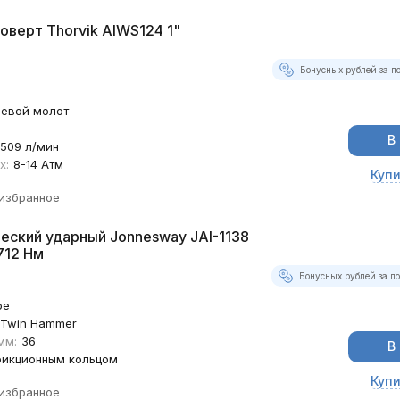
оверт Thorvik AIWS124 1"
Бонусных рублей за п
севой молот
В
509 л/мин
х:
8-14 Атм
Купи
 избранное
еский ударный Jonnesway JAI-1138
712 Нм
Бонусных рублей за п
ое
Twin Hammer
мм:
36
В
рикционным кольцом
Купи
 избранное