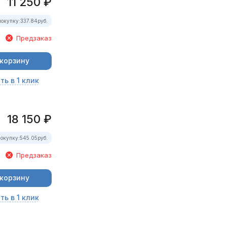
11 250
₽
покупку:
337.84
руб.
Предзаказ
 корзину
ть в 1 клик
18 150
₽
покупку:
545.05
руб.
Предзаказ
 корзину
ть в 1 клик