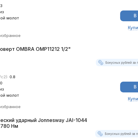
3
из
В
ой молот
Купи
 избранное
коверт OMBRA OMP11212 1/2"
Бонусных рублей за 
с2):
0.8
0
В
из
ой молот
Купи
 избранное
еский ударный Jonnesway JAI-1044
 780 Нм
Бонусных рублей за п