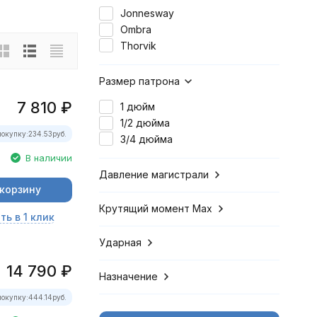
Jonnesway
Ombra
Thorvik
Размер патрона
7 810
₽
1 дюйм
1/2 дюйма
покупку:
234.53
руб.
3/4 дюйма
В наличии
Давление магистрали
 корзину
Крутящий момент Мах
ть в 1 клик
Ударная
14 790
₽
Назначение
покупку:
444.14
руб.