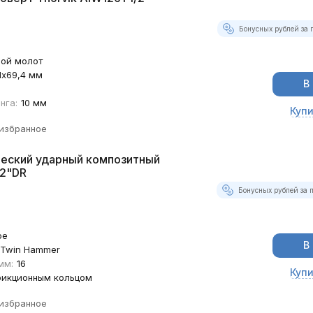
Бонусных рублей за 
ой молот
1х69,4 мм
В
нга:
10 мм
Купи
 избранное
ческий ударный композитный
/2"DR
Бонусных рублей за 
ое
В
Twin Hammer
мм:
16
Купи
рикционным кольцом
 избранное