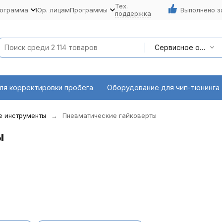
Тех.
рограмма
Юр. лицам
Программы
Выполнено з
поддержка
Сервисное оборудование
ля корректировки пробега
Оборудование для чип-тюнинга
е инструменты
Пневматические гайковерты
ы