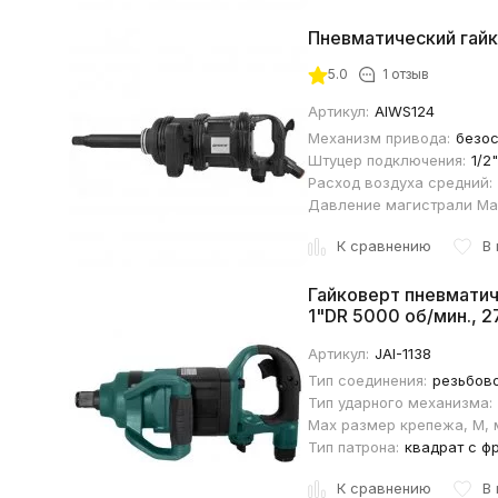
Пневматический гайк
5.0
1 отзыв
Артикул:
AIWS124
Механизм привода:
безо
Штуцер подключения:
1/2"
Расход воздуха средний:
Давление магистрали Ма
К сравнению
В
Гайковерт пневматич
1"DR 5000 об/мин., 2
Артикул:
JAI-1138
Тип соединения:
резьбов
Тип ударного механизма:
Max размер крепежа, М, 
Тип патрона:
квадрат с ф
К сравнению
В