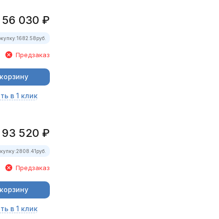
56 030
₽
окупку:
1682.58
руб.
Предзаказ
 корзину
ть в 1 клик
93 520
₽
окупку:
2808.41
руб.
Предзаказ
 корзину
ть в 1 клик