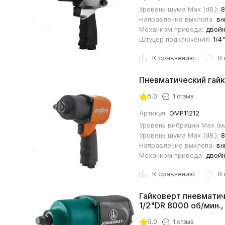
Уровень шума Maх (dВ.):
8
Направление выхлопа:
вн
Механизм привода:
двойн
Штуцер подключения:
1/4"
К сравнению
В
Пневматический гай
5.0
1 отзыв
Артикул:
OMP11212
Уровень вибрации Mах (м/
Уровень шума Maх (dВ.):
8
Направление выхлопа:
вн
Механизм привода:
двойн
К сравнению
В
Гайковерт пневматич
1/2"DR 8000 об/мин.,
5.0
1 отзыв