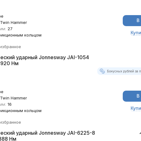
ое
В
Twin Hammer
мм:
27
Купи
рикционным кольцом
 избранное
еский ударный Jonnesway JAI-1054
 920 Нм
Бонусных рублей за п
ое
В
Twin Hammer
мм:
16
Купи
рикционным кольцом
 избранное
еский ударный Jonnesway JAI-6225-8
3388 Нм