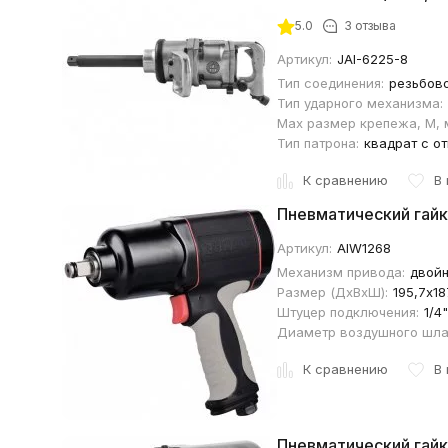
5.0
3 отзыва
Артикул:
JAI-6225-8
Тип соединения:
резьбов
Тип ударного механизма:
Max размер крепежа, М, 
Тип патрона:
квадрат с о
К сравнению
В
Пневматический гайк
Артикул:
AIW1268
Механизм привода:
двойн
Размер (ДхВхШ):
195,7х1
Штуцер подключения:
1/4"
Диаметр воздушного шла
К сравнению
В
Пневматический гайк