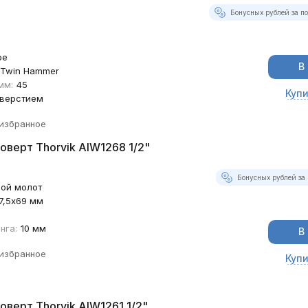
Бонусных рублей за п
ое
В
Twin Hammer
мм:
45
Купи
тверстием
 избранное
оверт Thorvik AIW1268 1/2"
Бонусных рублей за 
ой молот
87,5х69 мм
нга:
10 мм
В
 избранное
Купи
оверт Thorvik AIW1261 1/2"