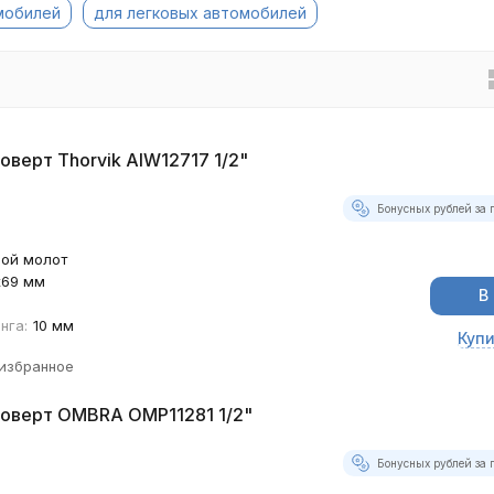
мобилей
для легковых автомобилей
оверт Thorvik AIW12717 1/2"
Бонусных рублей за 
ой молот
х69 мм
В
нга:
10 мм
Купи
 избранное
коверт OMBRA OMP11281 1/2"
Бонусных рублей за 