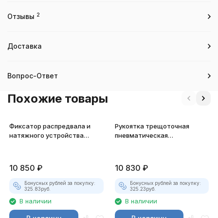
2
Отзывы
Доставка
Вопрос-Ответ
Похожие товары
Фиксатор распредвала и
Рукоятка трещоточная
натяжного устройства
пневматическая
приводного ремня JTC-4929
укороченная Jonnesway JAR-
1013 3/8"DR
10 850
₽
10 830
₽
Бонусных рублей за покупку:
Бонусных рублей за покупку:
325.83
руб.
325.23
руб.
В наличии
В наличии