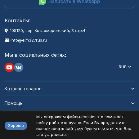
Написать в Whatsapp
Контакты:
105120, пер. Костомаровский, 3 стр.4
info@elm327rus.ru
Мы в социальных сетях:
RUB
Каталог товаров
Помощь
Мы сохраняем файлы cookie: это помогает
Информация
сайту работать лучше. Если Вы продолжите
Хорошо
использовать сайт, мы будем считать, что Вас
это устраивает.
Политика персональных данных
Карта сайта