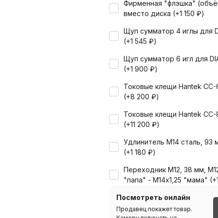
Фирменная "флэшка" (объё
вместо диска (+
1 150
₽
)
Щуп сумматор 4 иглы для 
(+
1 545
₽
)
Щуп сумматор 6 игл для D
(+
1 900
₽
)
Токовые клещи Hantek CC-
(+
8 200
₽
)
Токовые клещи Hantek CC-
(+
11 200
₽
)
Удлинитель M14 сталь, 93 
(+
1 180
₽
)
Переходник М12, 38 мм, М12
"папа" - М14х1,25 "мама" (+
Посмотреть онлайн
Продавец покажет товар.
Камеру включать не