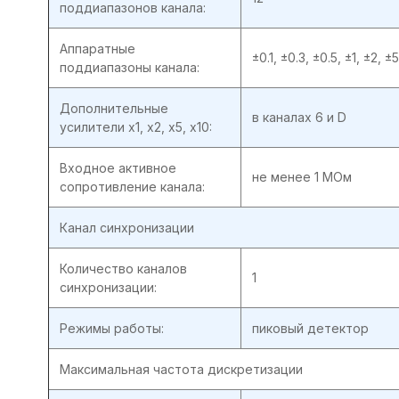
поддиапазонов канала:
Аппаратные
±0.1, ±0.3, ±0.5, ±1, ±2, 
поддиапазоны канала:
Дополнительные
в каналах 6 и D
усилители x1, x2, x5, x10:
Входное активное
не менее 1 МОм
сопротивление канала:
Канал синхронизации
Количество каналов
1
синхронизации:
Режимы работы:
пиковый детектор
Максимальная частота дискретизации