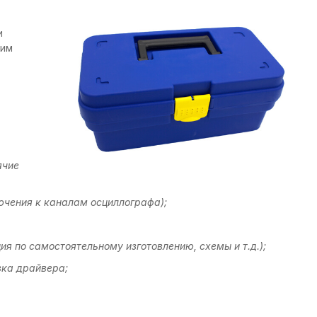
и
им
,
ячие
ючения к каналам осциллографа);
я по самостоятельному изготовлению, схемы и т.д.);
вка драйвера;