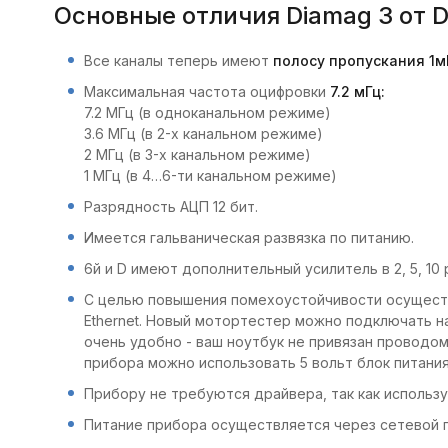
Основные отличия Diamag 3 от D
Все каналы теперь имеют
полосу пропускания 1м
Максимальная частота оцифровки
7.2 мГц:
7.2 МГц (в одноканальном режиме)
3.6 МГц (в 2-х канальном режиме)
2 МГц (в 3-х канальном режиме)
1 МГц (в 4…6-ти канальном режиме)
Разрядность АЦП 12 бит.
Имеется гальваническая развязка по питанию.
6й и D имеют дополнительный усилитель в 2, 5, 10 
С целью повышения помехоустойчивости осуществ
Ethernet. Новый мотортестер можно подключать на
очень удобно - ваш ноутбук не привязан проводом
прибора можно использовать 5 вольт блок питания
Прибору не требуются драйвера, так как использ
Питание прибора осуществляется через сетевой п