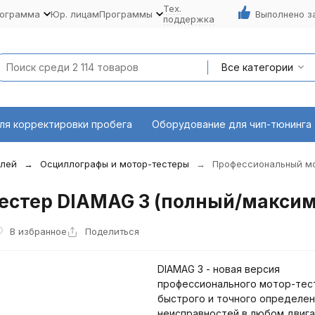
Тех.
рограмма
Юр. лицам
Программы
Выполнено з
поддержка
Все категории
ля корректировки пробега
Оборудование для чип-тюнинга
илей
Осциллографы и мотор-тестеры
Профессиональный мо
естер DIAMAG 3 (полный/макси
В избранное
Поделиться
DIAMAG 3 - новая версия
профессионального мотор-тес
быстрого и точного определен
неисправностей в любом двиг