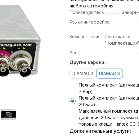
любого автомобиля.
Производитель
Занори
Языки интерфейса
Комплектация
См. вкладку
"Комплектация"
Вес
Другие версии:
DIAMAG 2
DIAMAG 3
Полный комплект (датчик 
7 Бар)
Полный комплект (датчик 
20 Бар)
Максимальный комплект (д
давления 20 Бар + суммато
токовые клещи Hantek CC-
Дополнительные услуги: