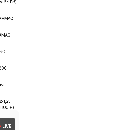
м 64 Гб)
DIAMAG
IAMAG
650
800
мм
х1,25
1 100
₽
)
LIVE