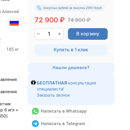
Бонусных рублей за покупку:
2189.19
руб.
н Алексей
72 900
₽
74 800
₽
В корзину
.
1.85 кг
Купить в 1 клик
давления
БЕСПЛАТНАЯ
консультация
специалиста!
давления
Заказать звонок
атчик
р 6 игл +
Написать в Whatsapp
650)
Написать в Telegram